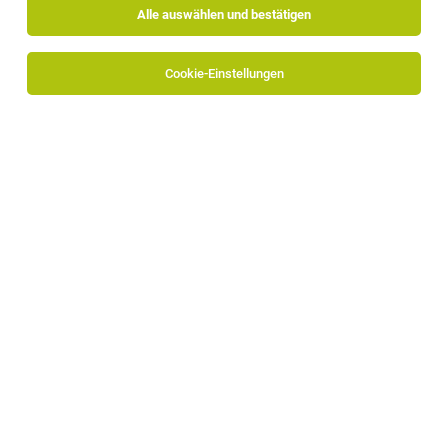
Alle auswählen und bestätigen
Alle Filter
Eisacktal
Cookie-Einstellungen
TOP-JOB
Vertriebsmitarbeiter:in im Außen- und
Innendienst (m/w/d)
Natz-Schabs
04.08.2026
Vollzeit
FELDER GROUP Italia S.r.l.
Deine Aufgaben: