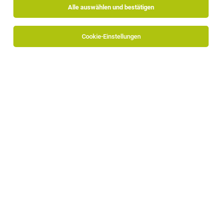
Alle auswählen und bestätigen
Cookie-Einstellungen
TOP-JOB
2. Koch (m/w/d)
Schenna
30.07.2026
Vollzeit
Georgenhof
TOP-JOB
Aushilfe (m/w/d)