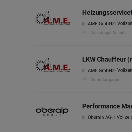
Heizungsservice
Vollzei
AME GmbH
Das bringst Du mit:
LKW Chauffeur (
Vollzei
AME GmbH
Deine Aufgaben:
Performance Mark
Vollzeit
Oberalp AG