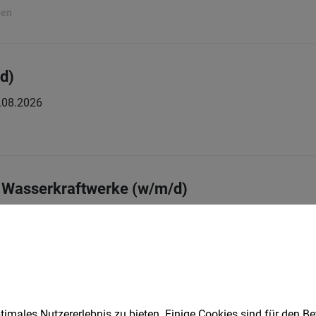
ben
d)
.08.2026
r Wasserkraftwerke (w/m/d)
.08.2026
t Manager (w/m/d)
imales Nutzererlebnis zu bieten. Einige Cookies sind für den Be