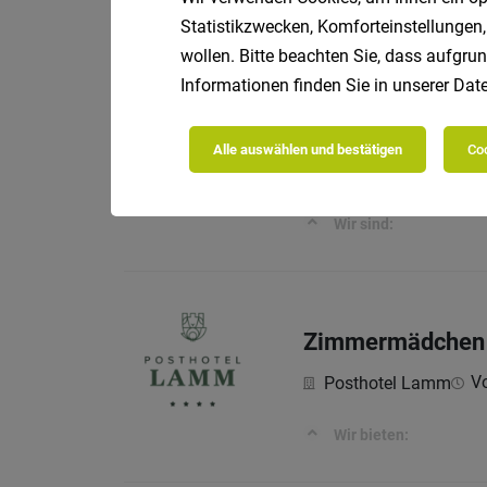
Vollzeit
04
LEITNER
Statistikzwecken, Komforteinstellungen,
Wir sind:
wollen. Bitte beachten Sie, dass aufgrun
Informationen finden Sie in unserer
Date
Plant Quality Exp
Alle auswählen und bestätigen
Coo
Vollzeit
03
LEITNER
Wir sind:
Zimmermädchen 
Vo
Posthotel Lamm
Wir bieten: