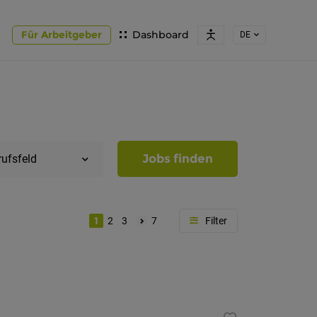
Für Arbeitgeber
Dashboard
DE
Jobs finden
rufsfeld
1
2
3
7
Region
Südtirol
Bozen