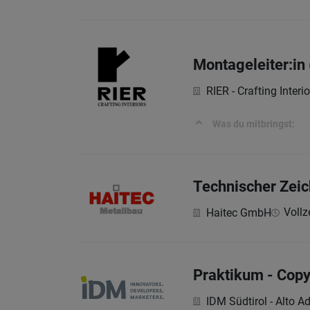
Montageleiter:in
RIER - Crafting Interio
Was du mitbringst:
Technischer Zeic
Vollz
Haitec GmbH
Praktikum - Copy
IDM Südtirol - Alto A