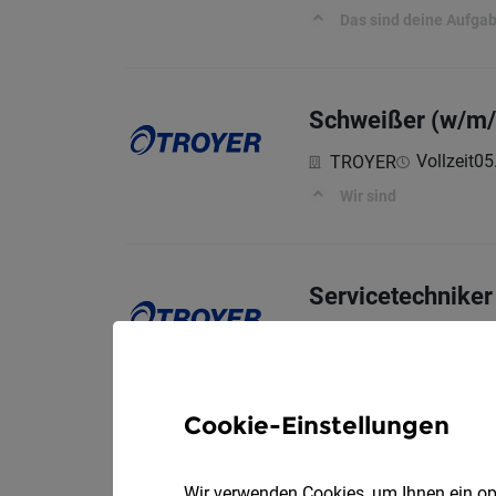
Das sind deine Aufga
Schweißer (w/m/
Vollzeit
05
TROYER
Wir sind
Servicetechnike
Vollzeit
05
TROYER
Wir sind:
Cookie-Einstellungen
Technical Projec
Wir verwenden Cookies, um Ihnen ein opt