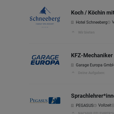
Koch / Köchin mi
V
Hotel Schneeberg
Wir bieten
KFZ-Mechaniker
Garage Europa Gmb
Deine Aufgaben:
Sprachlehrer*inn
Vollzeit 
PEGASUS
NACHHILFELEHRER*i