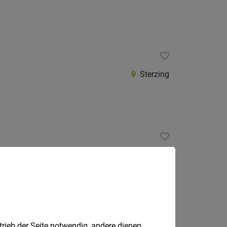
Sterzing
Sterzing
trieb der Seite notwendig, andere dienen