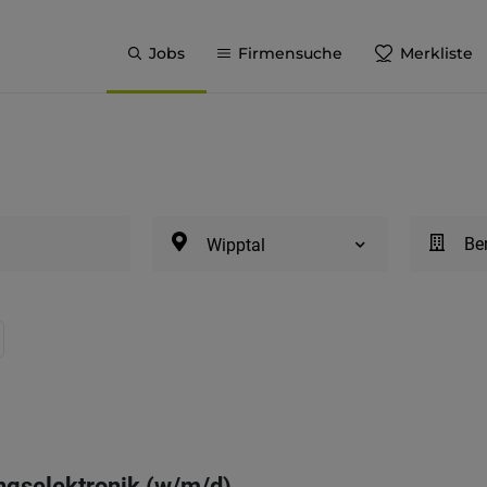
Jobs
Firmensuche
Merkliste
Be
Wipptal
ngselektronik (w/m/d)