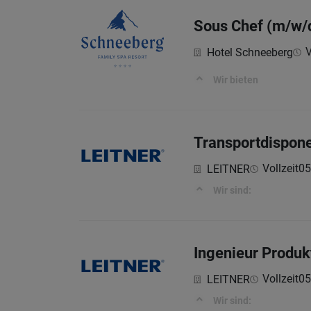
Sous Chef (m/w/
V
Hotel Schneeberg
Wir bieten
Transportdispon
Vollzeit
05
LEITNER
Wir sind:
Ingenieur Produk
Vollzeit
05
LEITNER
Wir sind: