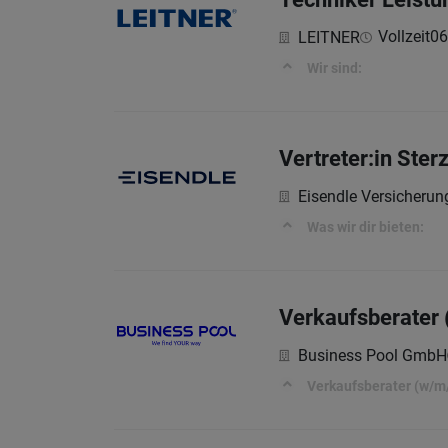
Vollzeit
06
LEITNER
Wir sind:
Vertreter:in Ster
Eisendle Versicherun
Was wir dir bieten:
Verkaufsberater 
Business Pool GmbH
Verkaufsberater (w/m/