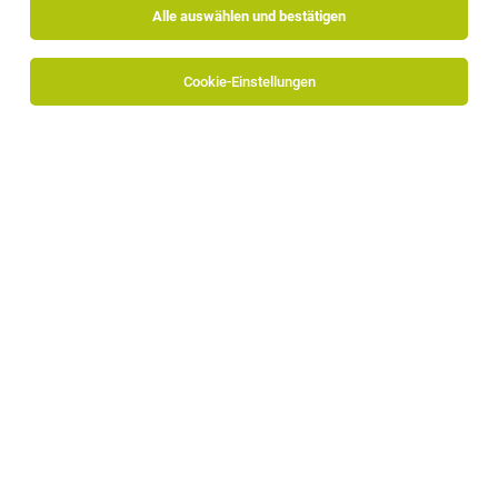
Alle auswählen und bestätigen
Alle Filter
Burggrafenamt
Cookie-Einstellungen
TOP-JOB
2. Koch (m/w/d)
Schenna
30.07.2026
Vollzeit
Georgenhof
TOP-JOB