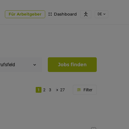
Für Arbeitgeber
Dashboard
DE
Jobs finden
rufsfeld
1
2
3
27
Region
Südtirol
Bozen