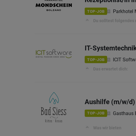
Parkhotel
TOP-JOB
Du solltest folgendes
IT-Systemtechnik
ICIT Softw
TOP-JOB
Das erwartet dich:
Aushilfe (m/w/d)
Gasthaus 
TOP-JOB
Was wir bieten