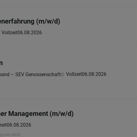
enerfahrung (m/w/d)
Vollzeit
06.08.2026
n
Vollzeit
06.08.2026
erband – SEV Genossenschaft
tner Management (m/w/d)
zeit
06.08.2026
lg von ACS: