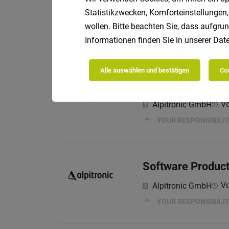
Statistikzwecken, Komforteinstellungen,
Pierre True Lifestyle
wollen. Bitte beachten Sie, dass aufgrun
Wir bieten:
Informationen finden Sie in unserer
Date
Alle auswählen und bestätigen
Coo
NPI Planner M-B
Vo
Alpitronic GmbH
YOUR RESPONSIBILIT
Software Product
Vo
Alpitronic GmbH
YOUR RESPONSIBILIT