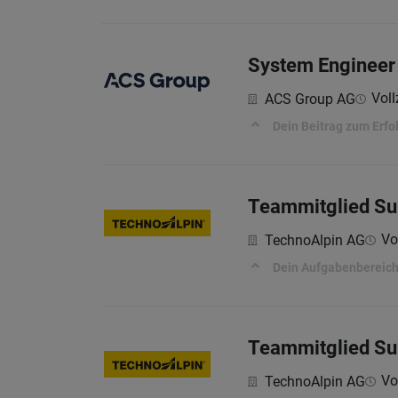
System Engineer 
Voll
ACS Group AG
Dein Beitrag zum Erfo
Teammitglied Su
Vo
TechnoAlpin AG
Dein Aufgabenbereic
Teammitglied Su
Vo
TechnoAlpin AG