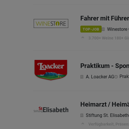
Fahrer mit Führe
Winestor
TOP-JOB
3.700+ Weine 180+ Gi
Praktikum - Spo
Prak
A. Loacker AG
Heimarzt / Heimä
Stiftung St. Elisabeth
Verfügbarkeit, Präsen