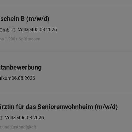
rschein B (m/w/d)
Vollzeit
05.08.2026
e GmbH
ns 1.200+ Spirituosen
ntanbewerbung
tikum
06.08.2026
rztin für das Seniorenwohnheim (m/w/d)
Vollzeit
06.08.2026
z und Zuständigkeit