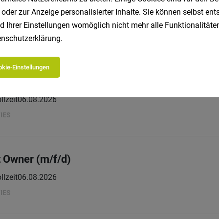
 oder zur Anzeige personalisierter Inhalte. Sie können selbst en
Vollzeit
06.08.2026
d Ihrer Einstellungen womöglich nicht mehr alle Funktionalitäten
nschutzerklärung
.
kie-Einstellungen
OM (m/f/d)
llzeit
06.08.2026
IES
 Owner (m/f/d)
llzeit
06.08.2026
IES