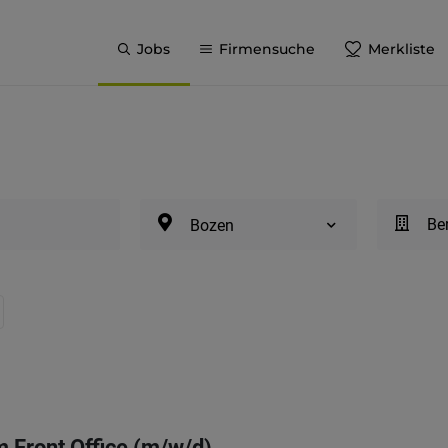
Jobs
Firmensuche
Merkliste
Be
Bozen
m Front Office (m/w/d)