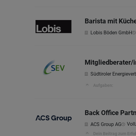
Barista mit Küch
Lobis Böden GmbH
Mitgliedberater/i
Südtiroler Energiev
Aufgaben:
Back Office Par
Voll
ACS Group AG
Dein Beitrag zum Erfo