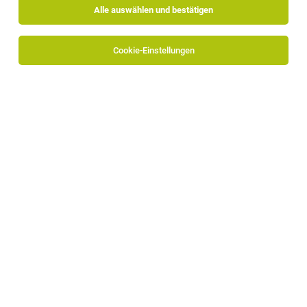
Alle auswählen und bestätigen
Alle Filter
Pustertal
Cookie-Einstellungen
TOP-JOB
Mitarbeiter Endmontage / Zusammenbau
(m/w/d)
Bruneck
27.07.2026
Vollzeit
Auroport GmbH
Tätigkeit:
TOP-JOB