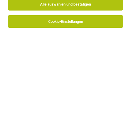
Alle auswählen und bestätigen
Alle Filter
Salten-Schlern
Cookie-Einstellungen
TOP-JOB
Bedienung / Barrist / Commis Kellner (m/w/d)
Ritten
02.08.2026
Vollzeit
Bürgerstube Ritten
Von Montag bis Samstag
TOP-JOB