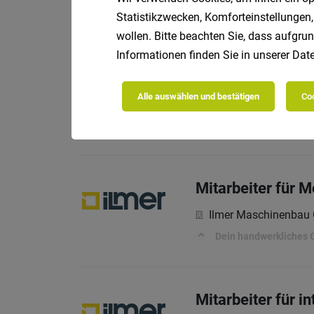
Zu Ihren Aufgaben zähl
Statistikzwecken, Komforteinstellungen,
wollen. Bitte beachten Sie, dass aufgrun
Informationen finden Sie in unserer
Date
Mitarbeiter für 
Alle auswählen und bestätigen
Coo
Ilmer Maschinenba
Du findest bei uns:
Mitarbeiter für 
Ilmer Maschinenba
Dein handwerkliches G
Mitarbeiter für i