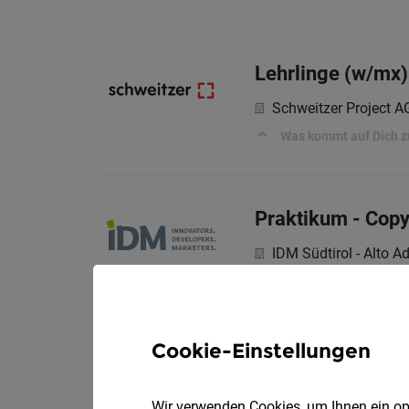
Lehrlinge (w/mx) 
Schweitzer Project A
Was kommt auf Dich z
Praktikum - Copy
IDM Südtirol - Alto A
Das sind deine Aufga
Cookie-Einstellungen
Mitarbeiter im Q
Vollzeit
HOPPE AG
Wir verwenden Cookies, um Ihnen ein opt