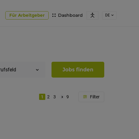
Für Arbeitgeber
Dashboard
DE
Jobs finden
rufsfeld
1
2
3
9
Region
Südtirol
Bozen