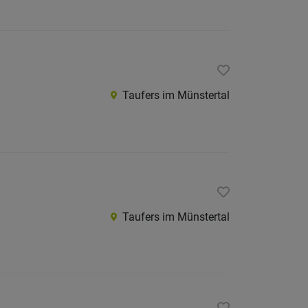
Internatio
Berufsfeld
Taufers im Münstertal
Anstellungsa
Als Jobfinder spe
Jobs
der
letzten
24
Taufers im Münstertal
Stunden
italienische
Jobs