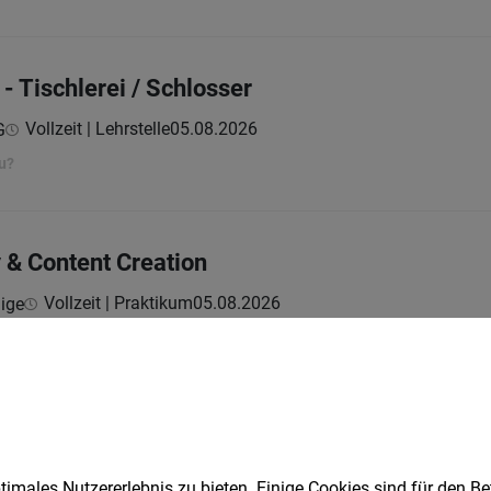
- Tischlerei / Schlosser
Vollzeit | Lehrstelle
05.08.2026
G
u?
 & Content Creation
Vollzeit | Praktikum
05.08.2026
dige
ben
ualitätsbereich (m/w)
04.08.2026
imales Nutzererlebnis zu bieten. Einige Cookies sind für den Be