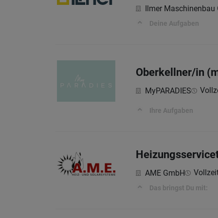
Ilmer Maschinenba
Deine Aufgaben
Oberkellner/in (
Vollz
MyPARADIES
Ihre Aufgaben
Heizungsservice
Vollzei
AME GmbH
Das bringst Du mit: