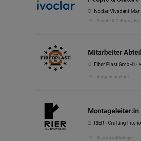
Ivoclar Vivadent Ma
People & Culture als 
Mitarbeiter Abte
V
Fiber Plast GmbH
Aufgabengebiet:
Montageleiter:in
RIER - Crafting Interio
Was du mitbringst: