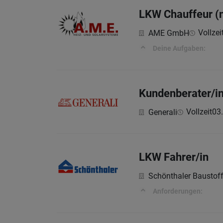
LKW Chauffeur (
Vollzei
AME GmbH
Deine Aufgaben:
Kundenberater/i
Vollzeit
03
Generali
LKW Fahrer/in
Schönthaler Baustof
Anforderungen: