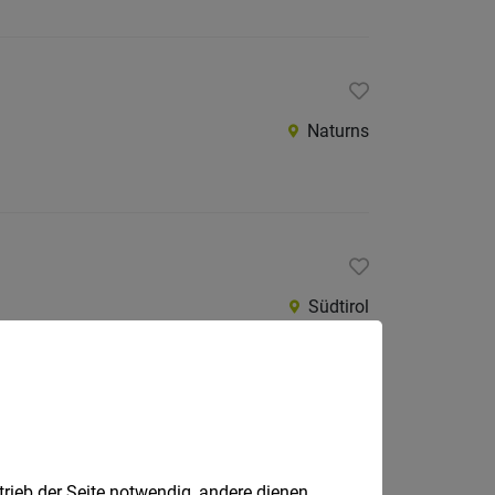
Naturns
Südtirol
Laas
trieb der Seite notwendig, andere dienen