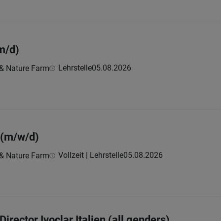
m/d)
Lehrstelle
05.08.2026
 & Nature Farm
 (m/w/d)
Vollzeit | Lehrstelle
05.08.2026
 & Nature Farm
irector Ivoclar Italien (all genders)