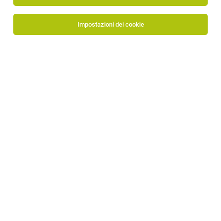
Tutti i filtri
Bolzano
Impostazioni dei cookie
TOP-JOB
Assistente amministrativo/a senior (m/f/d)
Bolzano
06.08.2026
tempo pieno
Colorificio Bergamini Srl
Requisiti:
TOP-JOB