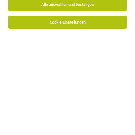
Alle auswählen und bestätigen
Alle Filter
Bozen
Teilzeit
Cookie-Einstellungen
TOP-JOB
Aushilfe (m/w/d)
Ritten
23.07.2026
Vollzeit | Teilzeit | Geringfügig
Gasthaus Bad Siess
Was wir bieten