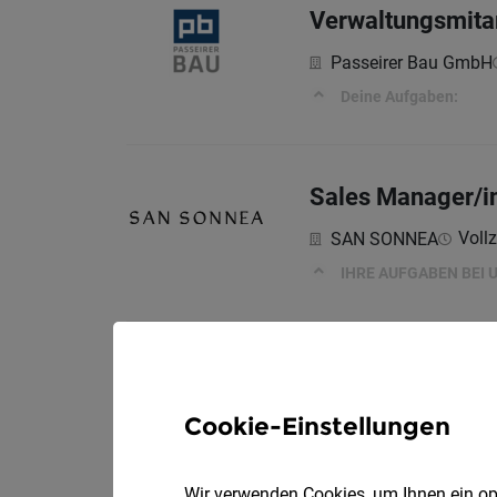
Verwaltungsmitar
Passeirer Bau GmbH
Deine Aufgaben:
Sales Manager/in
Vollz
SAN SONNEA
IHRE AUFGABEN BEI 
Teamassistenz /
Schweitzer Project A
Cookie-Einstellungen
Deine Aufgaben:
Wir verwenden Cookies, um Ihnen ein opt