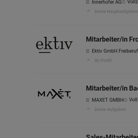
Vollz
Innerhofer AG
Deine Hauptaufgaben 
Mitarbeiter/in Fro
Ektiv GmbH Freiberuf
Ihr Profil:
Mitarbeiter/in Ba
Voll
MAXET GMBH
Deine Aufgaben
Sales-Mitarbeite