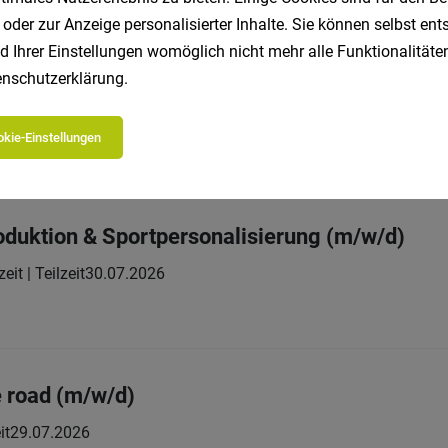
 oder zur Anzeige personalisierter Inhalte. Sie können selbst en
d Ihrer Einstellungen womöglich nicht mehr alle Funktionalitäten
) für Verwaltung und Buchhaltung
nschutzerklärung
.
Vollzeit | Teilzeit
17.07.2026
kie-Einstellungen
 BEI UNS
roduktion & Sportpersonalisierung (m/w/d)
zeit | Teilzeit
30.07.2026
e road (m/w/d)
it
29.07.2026