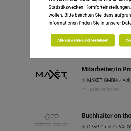
Statistikzwecken, Komforteinstellungen,
wollen. Bitte beachten Sie, dass aufgrun
Bürokraft (m/w/d
Informationen finden Sie in unserer
Date
SG SERVICES GMBH
Alle auswählen und bestätigen
Coo
WAS ERWARTET DICH
Mitarbeiter/in P
Voll
MAXET GMBH
Deine Aufgaben
Buchhalter on th
Vollze
GP&P GmbH