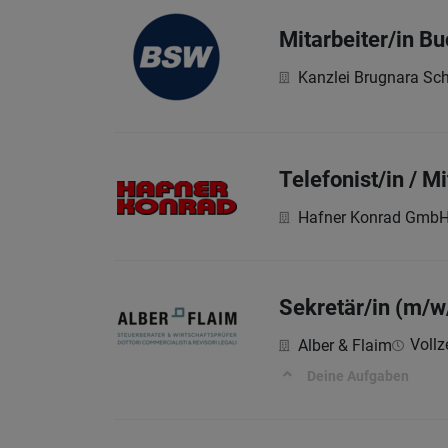
Mitarbeiter/in B
Kanzlei Brugnara Sc
Telefonist/in / M
Hafner Konrad Gmb
Sekretär/in (m/w
Vollze
Alber & Flaim
Deine Aufgaben