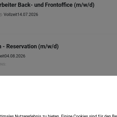
beiter Back- und Frontoffice (m/w/d)
Vollzeit
14.07.2026
 - Reservation (m/w/d)
eit
04.08.2026
UNS:
 Travel Management (w/m/x)
Vollzeit
17.07.2026
G
imales Nutzererlebnis zu bieten. Einige Cookies sind für den Be