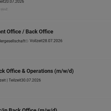
eit
20.07.2026
sind:
nt Office / Back Office
Vollzeit
28.07.2026
lergesellschaft
ck Office & Operations (m/w/d)
zeit | Teilzeit
30.07.2026
r/in Back Office (m/w/d)