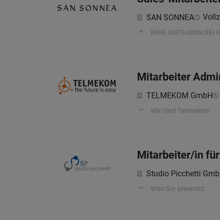
Vollz
SAN SONNEA
IHRE AUFGABEN BEI 
Mitarbeiter Admin
TELMEKOM GmbH
Wir sind Telmekom
Mitarbeiter/in fü
Studio Picchetti GmbH
Was Sie erwartet: