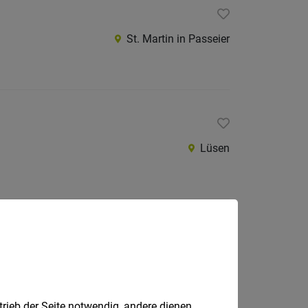
St. Martin in Passeier
Lüsen
Naturns
trieb der Seite notwendig, andere dienen