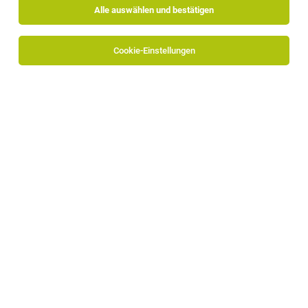
Alle auswählen und bestätigen
Sortieren
30 Jobs
Cookie-Einstellungen
TOP-JOB
Kinderanimateur/in (m/w/d)
St. Leonhard in Passeier
04.08.2026
Vollzeit
STROBLHOF ACTIVE FAMILY SPA RESORT
Wir bieten: