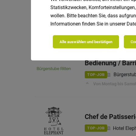
Statistikzwecken, Komforteinstellungen,
IT-Systemtechnik
wollen. Bitte beachten Sie, dass aufgrun
Informationen finden Sie in unserer
Date
ICIT Softw
TOP-JOB
Das erwartet dich:
Alle auswählen und bestätigen
Coo
Bedienung / Barr
Bürgerstub
TOP-JOB
Von Montag bis Sams
Chef de Patisser
Hotel Elep
TOP-JOB