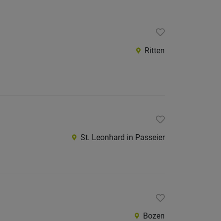
Internatio
Berufsfeld
Ritten
Anstellungsa
Als Jobfinder spe
Jobs
der
St. Leonhard in Passeier
letzten
24
Stunden
italienische
Jobs
Bozen