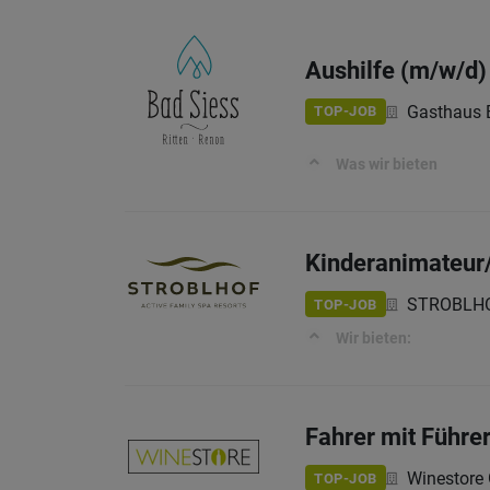
Aushilfe (m/w/d)
Gasthaus 
TOP-JOB
Was wir bieten
Kinderanimateur/
STROBLHO
TOP-JOB
Wir bieten:
Fahrer mit Führe
Winestor
TOP-JOB