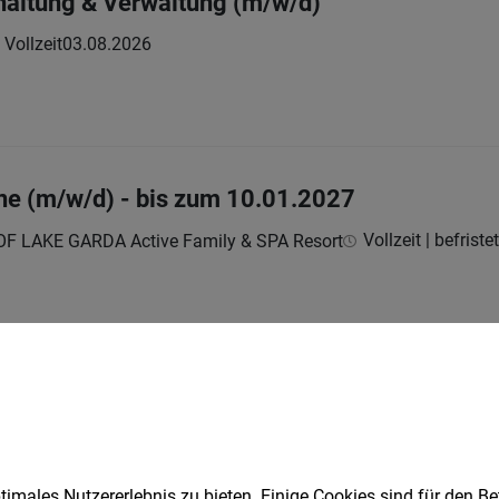
haltung & Verwaltung (m/w/d)
Vollzeit
03.08.2026
ne (m/w/d) - bis zum 10.01.2027
Vollzeit | befristet
 LAKE GARDA Active Family & SPA Resort
/d) in Vollzeit
Vollzeit
05.08.2026
e der Knoll Kristin
imales Nutzererlebnis zu bieten. Einige Cookies sind für den Be