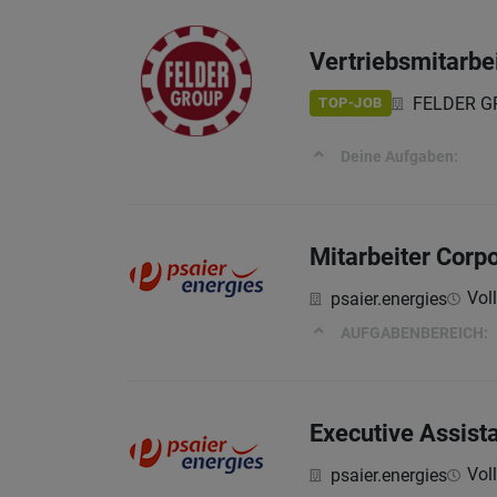
Vertriebsmitarbe
FELDER GRO
TOP-JOB
Deine Aufgaben:
Mitarbeiter Corp
Voll
psaier.energies
AUFGABENBEREICH:
Executive Assist
Voll
psaier.energies