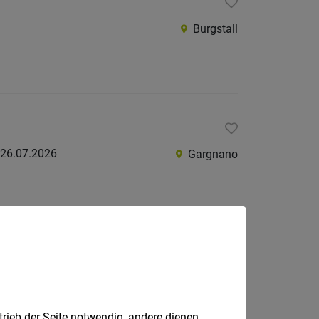
Burgstall
26.07.2026
Gargnano
Lana
trieb der Seite notwendig, andere dienen