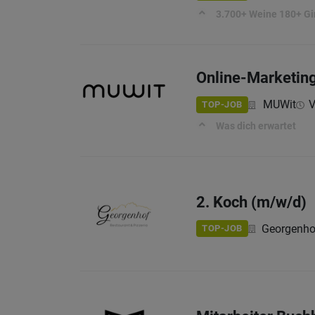
3.700+ Weine 180+ Gi
Online-Marketing
MUWit
V
TOP-JOB
Was dich erwartet
2. Koch (m/w/d)
Georgenho
TOP-JOB