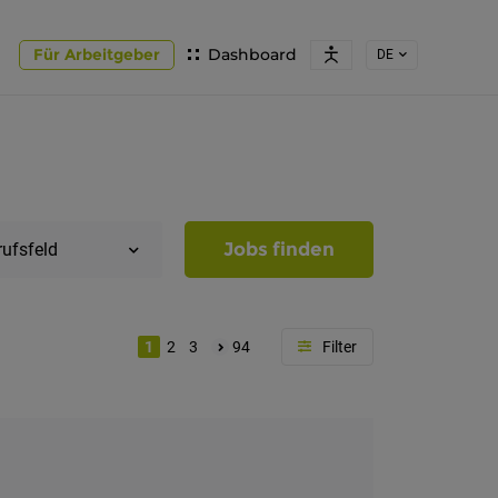
Für Arbeitgeber
Dashboard
DE
Jobs finden
rufsfeld
1
2
3
94
Region
Südtirol
Bozen