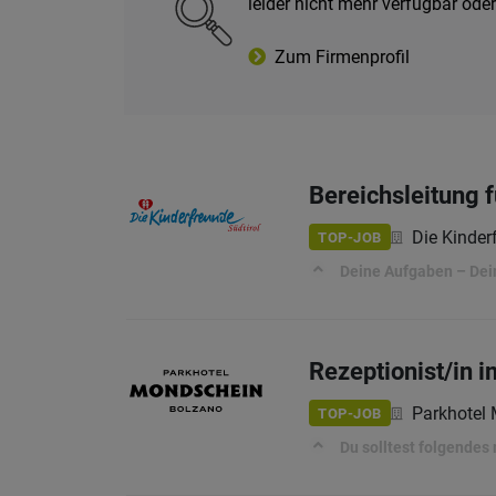
leider nicht mehr verfügbar od
Zum Firmenprofil
Bereichsleitung 
Die Kinder
TOP-JOB
Deine Aufgaben – Dein
Rezeptionist/in i
Parkhotel
TOP-JOB
Du solltest folgendes