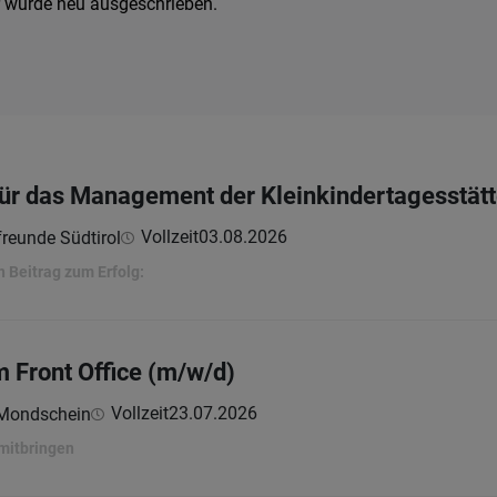
er wurde neu ausgeschrieben.
für das Management der Kleinkindertagesstät
Vollzeit
03.08.2026
freunde Südtirol
 Beitrag zum Erfolg:
m Front Office (m/w/d)
Vollzeit
23.07.2026
 Mondschein
 mitbringen