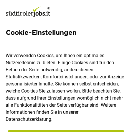
Cookie-Einstellungen
IT-Kassensystem
Techniker*in (m/w/d) -
Wir verwenden Cookies, um Ihnen ein optimales
Berufseinsteiger*innen
Nutzererlebnis zu bieten. Einige Cookies sind für den
Betrieb der Seite notwendig, andere dienen
gesucht!
Statistikzwecken, Komforteinstellungen, oder zur Anzeige
personalisierter Inhalte. Sie können selbst entscheiden,
welche Cookies Sie zulassen wollen. Bitte beachten Sie,
ICIT Software
dass aufgrund Ihrer Einstellungen womöglich nicht mehr
alle Funktionalitäten der Seite verfügbar sind. Weitere
Informationen finden Sie in unserer
Bozen
Vollzeit
17.07.2026
Datenschutzerklärung
.