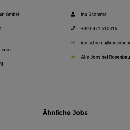
lien GmbH
Ina Schrems
4
+39 0471 510316
ina.schrems@rosenbau
r.com
Alle Jobs bei Rosenbau
il
Ähnliche Jobs