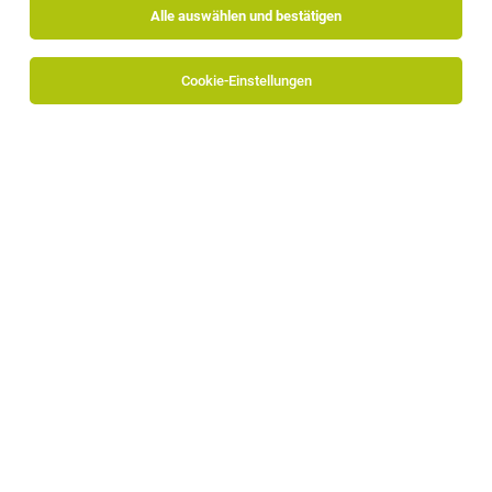
Alle auswählen und bestätigen
Alle Filter
Pustertal
Cookie-Einstellungen
Die Stellenanzeige
Geschäftsführung (m/w/d)
in
Bruneck
bei Business Pool GmbH ist leider nicht mehr verfügbar
oder wurde neu ausgeschrieben.
Zum Firmenprofil
TOP-JOB
Bereichsleitung für das Management der
Kleinkindertagesstätten (m/w/d)
Bruneck
03.08.2026
Vollzeit
Die Kinderfreunde Südtirol