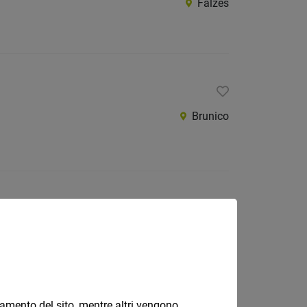
Falzes
Brunico
Maranza
onamento del sito, mentre altri vengono