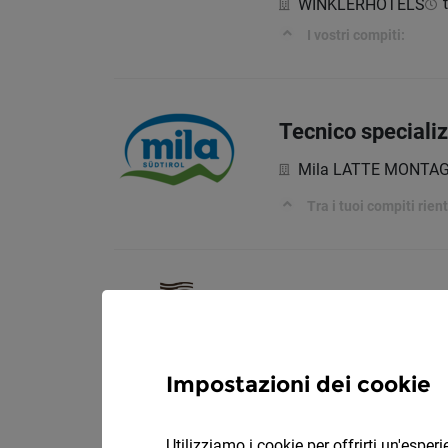
WINKLERHOTELS
I vostri compiti:
Tecnico specializ
Mila LATTE MONTAG
Tra i tuoi compiti rien
Addetto marketin
Tratterhof Mountain 
Impostazioni dei cookie
Utilizziamo i cookie per offrirti un'espe