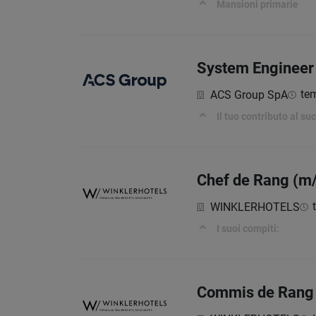
Mansioni primarie
System Engineer 
te
ACS Group SpA
Il tuo contributo al s
Chef de Rang (m/f
WINKLERHOTELS
I suoi compiti:
Commis de Rang (