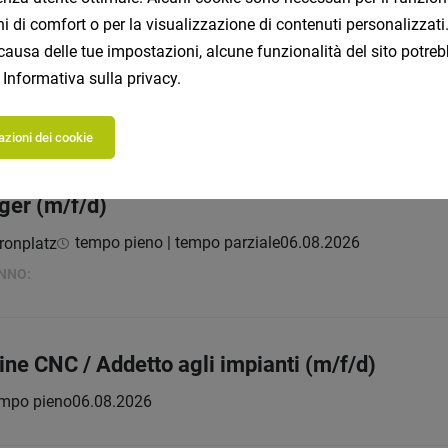
ioni di comfort o per la visualizzazione di contenuti personalizz
imento / Addetto alla sauna / Guida Escursioni
causa delle tue impostazioni, alcune funzionalità del sito potreb
tempo pieno
06.08.2026
Sky Hotel
a
Informativa sulla privacy
.
zioni dei cookie
ger (m/f/d)
tempo pieno | tempo parziale
06.08.2026
ronplatz
ANNO:
ne CNC / Addetto agli impianti (m/f/d)
mpo pieno
06.08.2026