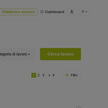
Pubblicare annunci
Dashboard
IT
Cerca lavoro
egoria di lavoro
1
2
3
9
Località
Alto
Adige