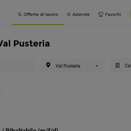
Offerte di lavoro
Aziende
Favoriti
Val Pusteria
Cat
Val Pusteria
 / Ribaltabile (m/f/d)