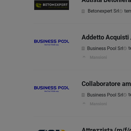
Betonexpert Srl
te
Addetto Acquisti 
t
Business Pool Srl
Mansioni
Collaboratore am
t
Business Pool Srl
Mansioni
Attrezzista (m/f/