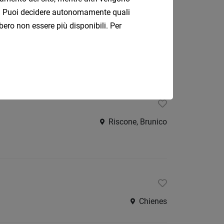
ati. Puoi decidere autonomamente quali
stica m/f/d
bero non essere più disponibili. Per
Maranza
Riscone, Brunico
Chienes