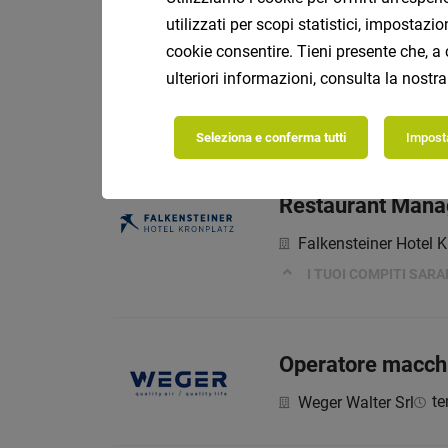
utilizzati per scopi statistici, impostaz
Istruttore di mov
cookie consentire. Tieni presente che, a 
Tratterhof Mountain 
ulteriori informazioni, consulta la nostr
I vostri compiti
Seleziona e conferma tutti
Imposta
Restaurant Mana
Falkensteiner Hotel K
I TUOI COMPITI SAR
Operatore macchi
te
Weger Walter Srl