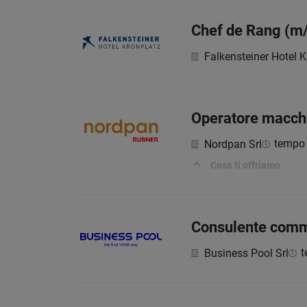
Chef de Rang (m
Falkensteiner Hotel K
Operatore macchi
tempo 
Nordpan Srl
Cosa ti offriamo
Consulente commer
t
Business Pool Srl