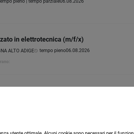
tempo pieno | tempo parziale
06.08.2026
zato in elettrotecnica (m/f/x)
tempo pieno
06.08.2026
NA ALTO ADIGE
trano:
g e vendita m/f/d
tempo pieno
06.08.2026
Sky Hotel
rienza utente ottimale. Alcuni cookie sono necessari per il funzi