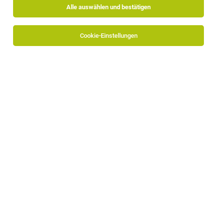
Alle auswählen und bestätigen
Cookie-Einstellungen
TOP-JOB
Chef de Patisserie (w/m/d)
Brixen
27.07.2026
Vollzeit
Hotel Elephant
Ihre Qualifikationen:
TOP-JOB
Kinderanimateur/in (m/w/d)