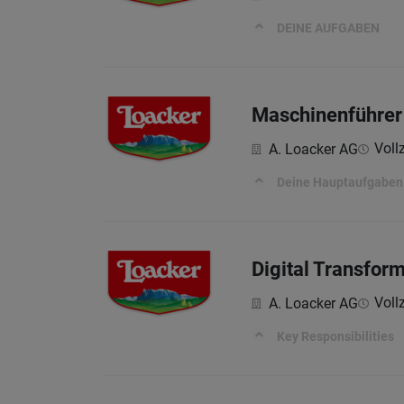
DEINE AUFGABEN
Maschinenführer
Vollz
A. Loacker AG
Deine Hauptaufgaben
Digital Transfor
Vollz
A. Loacker AG
Key Responsibilities