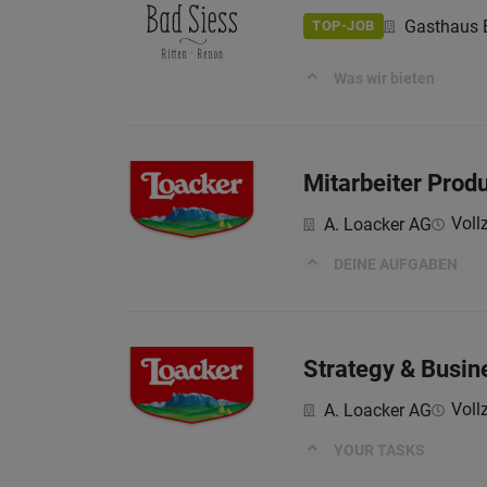
Gasthaus 
TOP-JOB
Was wir bieten
Mitarbeiter Prod
Vollz
A. Loacker AG
DEINE AUFGABEN
Strategy & Busin
Vollz
A. Loacker AG
YOUR TASKS