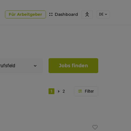
Für Arbeitgeber
Dashboard
DE
Jobs finden
rufsfeld
1
2
Region
Südtirol
Bozen