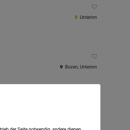
Unterinn
Bozen, Unterinn
egge 68/99)
Bozen, Unterinn
trieb der Seite notwendig, andere dienen