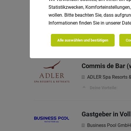
Statistikzwecken, Komforteinstellungen,
wollen. Bitte beachten Sie, dass aufgrun
Mitarbeiter Gebä
Informationen finden Sie in unserer
Date
Vollz
A. Loacker AG
DEINE AUFGABEN
Alle auswählen und bestätigen
Coo
Commis de Bar (
ADLER Spa Resorts &
Deine Vorteile:
Gastgeber in Voll
Business Pool GmbH