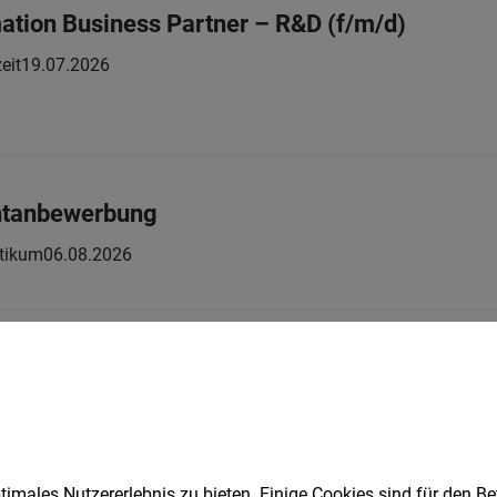
mation Business Partner – R&D (f/m/d)
eit
19.07.2026
ntanbewerbung
tikum
06.08.2026
g für Personen der geschützten Kategorie (L
eit | Teilzeit
05.08.2026
FÜR VERWALTUNGSTÄTIGKEITEN
imales Nutzererlebnis zu bieten. Einige Cookies sind für den Be