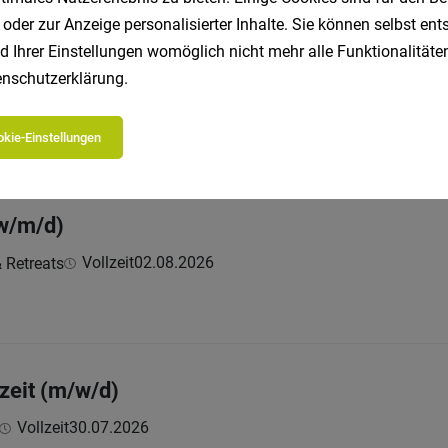
 oder zur Anzeige personalisierter Inhalte. Sie können selbst en
d Ihrer Einstellungen womöglich nicht mehr alle Funktionalitäten
udetechnik (w/m/d)
nschutzerklärung
.
eit
29.07.2026
kie-Einstellungen
w/m/d)
Vollzeit
02.08.2026
 Retreats
zeit (m/w/d)
Vollzeit
30.07.2026