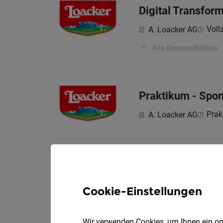
Digital Transfor
Vollz
A. Loacker AG
Key Responsibilities
Praktikum - Spo
Prak
A. Loacker AG
Spontanbewerbun
Vollz
A. Loacker AG
Cookie-Einstellungen
GESUCHTES PROFIL 
Wir verwenden Cookies, um Ihnen ein opt