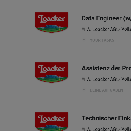
Data Engineer (w
Vollz
A. Loacker AG
YOUR TASKS
Assistenz der Pr
Vollz
A. Loacker AG
DEINE AUFGABEN
Technischer Eink
Vollz
A. Loacker AG