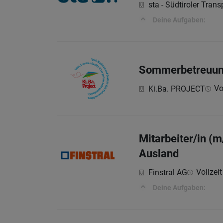
sta - Südtiroler Tran
Deine Aufgaben:
Sommerbetreuung 
Vo
Ki.Ba. PROJECT
Mitarbeiter/in (
Ausland
Vollzeit
Finstral AG
Deine Aufgaben: