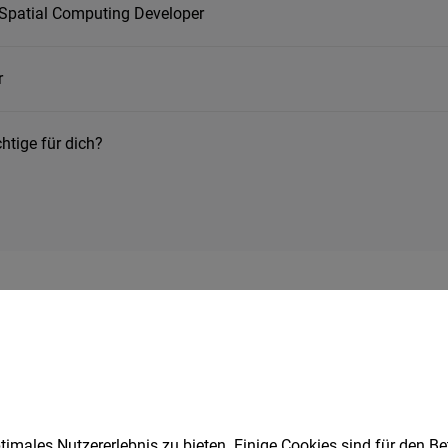
& Spatial Computing Developer
r
chtige für dich?
Juli 2026
ck
it
›
– wann gilt ein Job als modern?
imales Nutzererlebnis zu bieten. Einige Cookies sind für den Be