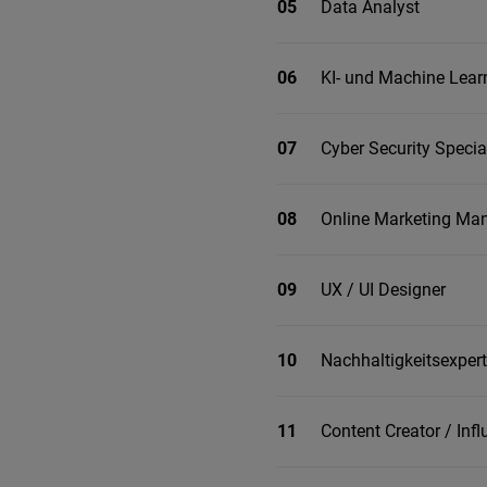
05
Data Analyst
06
KI- und Machine Lear
07
Cyber Security Specia
08
Online Marketing Ma
09
UX / UI Designer
10
Nachhaltigkeitsexper
11
Content Creator / Infl