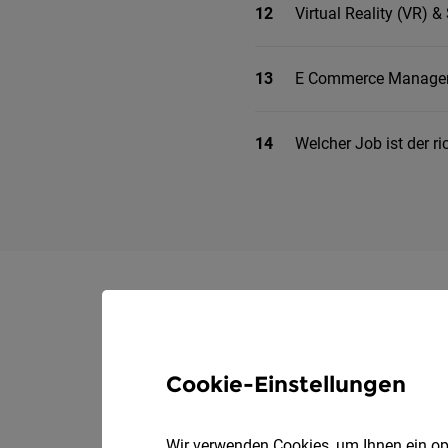
12
Virtual Reality (VR) 
13
E Commerce Manage
14
Welcher Job ist der ri
Arbeitswelt | Lesedauer: 6 min | aktualisiert am 10. 
Zielgruppe: Karrierehungrige Talente mit Zukunftsbli
Weitere Blogs zum Thema Zukunft auf südtirolerjobs.
Cookie-Einstellungen
Modernste Jobs der Zeit 
Wir verwenden Cookies, um Ihnen ein opt