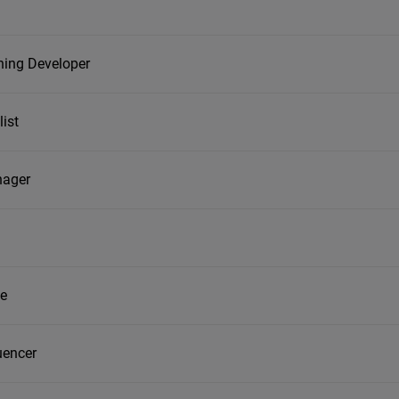
ning Developer
list
nager
te
uencer