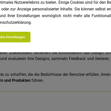
imales Nutzererlebnis zu bieten. Einige Cookies sind für den Be
 oder zur Anzeige personalisierter Inhalte. Sie können selbst 
r
und Ihrer Einstellungen womöglich nicht mehr alle Funktionali
nschutzerklärung
.
enutzererfahrungen bei der Interaktion mit digitalen Produkt
kie-Einstellungen
 um die Bedürfnisse und Verhaltensweisen der Benutzer zu ver
reframes
oder
Prototypen
, um die Benutzeroberfläche und di
ren Stakeholdern verfeinern sie kontinuierlich das Design, um 
n und evaluieren ihre Designs, sammeln Feedback und iterieren
kte zu schaffen, die die Bedürfnisse der Benutzer erfüllen, ihne
rn und Produkten
führen.