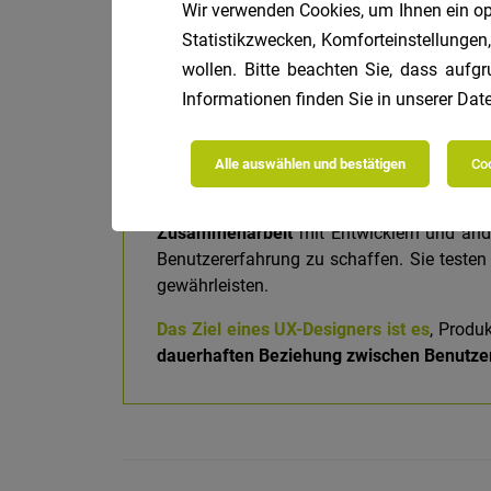
Wir verwenden Cookies, um Ihnen ein opt
Statistikzwecken, Komforteinstellungen,
Berufsbild UX Designe
wollen. Bitte beachten Sie, dass aufgr
Informationen finden Sie in unserer
Date
Ein UX-Designer ist für die
Gestaltung von B
Alle auswählen und bestätigen
Coo
Sie führen umfassende
Recherchen
durch,
entwickeln sie Konzepte und erstellen
Wi
Zusammenarbeit
mit Entwicklern und ande
Benutzererfahrung zu schaffen. Sie teste
gewährleisten.
Das Ziel eines UX-Designers ist es
, Produ
dauerhaften Beziehung zwischen Benutze