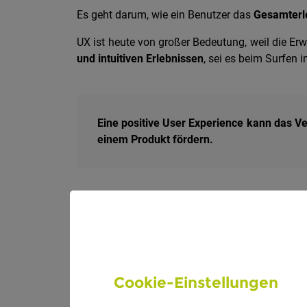
Es geht darum, wie ein Benutzer das
Gesamterl
UX ist heute von großer Bedeutung, weil die E
und intuitiven Erlebnissen
, sei es beim Surfen 
Eine positive User Experience kann das Ve
einem Produkt fördern.
In einer zunehmend digitalisierten Welt, in de
Experience
ein
entscheidender Faktor
, um e
Experience und investieren verstärkt in die G
Zielgruppe bestmöglich zu erfüllen.
Cookie-Einstellungen