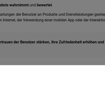
ebnis wahrnimmt
und
bewertet
.
rwartungen der Benutzer an Produkte und Dienstleistungen gest
im Internet, der Verwendung einer mobilen App oder der Interakti
rtrauen der Benutzer stärken, ihre Zufriedenheit erhöhen und
r Benutzer mit einer Vielzahl von Produkten und Dienstleistun
rfolgreich zu sein und sich von der Konkurrenz abzuheben. 
estaltung von positiven Benutzererlebnissen, um ihre Geschäf