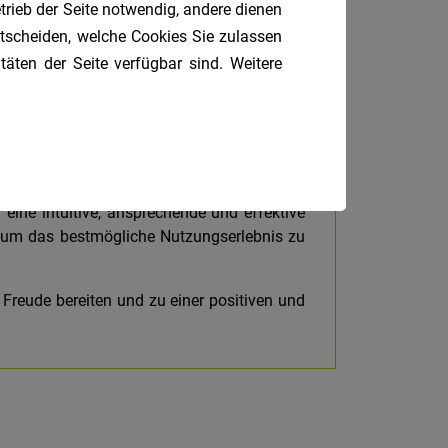
trieb der Seite notwendig, andere dienen
entscheiden, welche Cookies Sie zulassen
täten der Seite verfügbar sind. Weitere
en oder Dienstleistungen
verantwortlich.
stehen. Basierend auf diesen Erkenntnissen
e Interaktion zu visualisieren. Durch
enge
eine intuitive, ansprechende und effektive
, um das bestmögliche Nutzungserlebnis zu
n Freude bereiten und zu einer positiven und