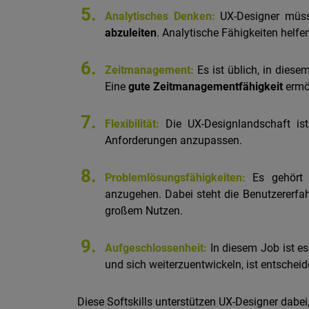
5.
Analytisches Denken:
UX-Designer müsse
abzuleiten
. Analytische Fähigkeiten helfe
6.
Zeitmanagement:
Es ist üblich, in diese
Eine
gute Zeitmanagementfähigkeit
ermög
7.
Flexibilität:
Die UX-Designlandschaft is
Anforderungen anzupassen.
8.
Problemlösungsfähigkeiten:
Es gehört z
anzugehen. Dabei steht die Benutzererfahr
großem Nutzen.
9.
Aufgeschlossenheit:
In diesem Job ist es
und sich weiterzuentwickeln, ist entschei
Diese Softskills unterstützen UX-Designer dabe