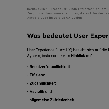
Berufslexikon | Lesedauer: 5 min | veröffentlicht am 
Zielgruppe: Berufsanwärter:innen, die sich für die da
Aktuelle Jobs im Bereich UX Design
›
Was bedeutet User Exper
User Experience (kurz: UX) bezieht sich auf die
System, insbesondere im
Hinblick auf
Benutzerfreundlichkeit
,
Effizienz
,
Zugänglichkeit
,
Ästhetik
und
allgemeine Zufriedenheit
.