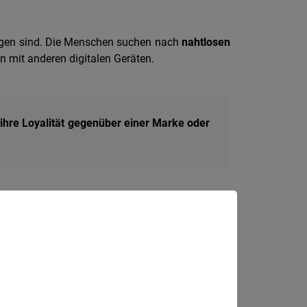
iegen sind. Die Menschen suchen nach
nahtlosen
on mit anderen digitalen Geräten.
 ihre Loyalität gegenüber einer Marke oder
gen interagieren, ist eine
herausragende User
Unternehmen erkennen die Bedeutung von User
tsziele zu erreichen und die Bedürfnisse ihrer