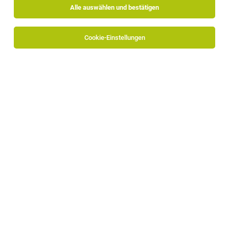
Alle auswählen und bestätigen
Sortieren
30 Jobs
Cookie-Einstellungen
Alle Filter
Überetsch-Unterland
Die Stellenanzeige
Sommerpraktikum oder Aushilfe im
Service-Team der Osteria Paradeis (1. Juni - 15. August)
(m/w/d)
in
Margreid an der Weinstraße
bei Alois Lageder
AG ist leider nicht mehr verfügbar oder wurde neu
ausgeschrieben.
Zum Firmenprofil
TOP-JOB