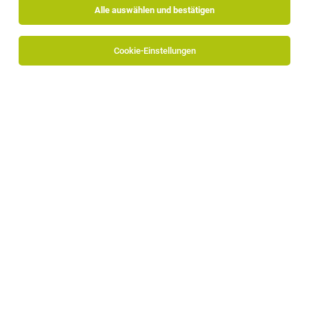
Alle auswählen und bestätigen
Cookie-Einstellungen
Obrist GmbH
Handwerkerstraße 11
39040 Feldthurns
www.obrist.bz.it
Zum Firmenprofil