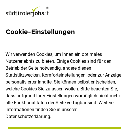
Cookie-Einstellungen
Mitarbeiter/in für
Arbeitseinteilung /
Wir verwenden Cookies, um Ihnen ein optimales
Monteureinteilung (m/w/d)
Nutzererlebnis zu bieten. Einige Cookies sind für den
Betrieb der Seite notwendig, andere dienen
Statistikzwecken, Komforteinstellungen, oder zur Anzeige
Obrist GmbH
personalisierter Inhalte. Sie können selbst entscheiden,
welche Cookies Sie zulassen wollen. Bitte beachten Sie,
dass aufgrund Ihrer Einstellungen womöglich nicht mehr
Eppan, Feldthurns
Vollzeit
26.07.2026
DE
alle Funktionalitäten der Seite verfügbar sind. Weitere
Informationen finden Sie in unserer
Datenschutzerklärung
.