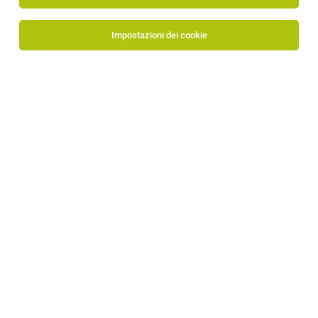
ordina per
30 offerte di lavoro
Impostazioni dei cookie
Tutti i filtri
Oltradige - Bassa Atesina
Magazziniere (m/f/d) per il turno pomeridiano
(13:00-21:00)
Ora
05.08.2026
tempo pieno
Sanitär Heinze Srl
MANSIONI: