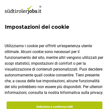
Impostazioni dei cookie
144 offerte di lavoro,
Oltradige - Bassa Atesina
Utilizziamo i cookie per offrirti un'esperienza utente
ottimale. Alcuni cookie sono necessari per il
funzionamento del sito, mentre altri vengono utilizzati per
Quale lavoro ti piacerebbe trovare?
scopi statistici, impostazioni di comfort o per la
visualizzazione di contenuti personalizzati. Puoi decidere
autonomamente quali cookie consentire. Tieni presente
Categoria di lavoro
Oltradige - Bassa Atesina
che, a causa delle tue impostazioni, alcune funzionalità
del sito potrebbero non essere più disponibili. Per ulteriori
informazioni, consulta la nostra
Informativa sulla privacy
.
Cerca lavoro
Seleziona e conferma tutti