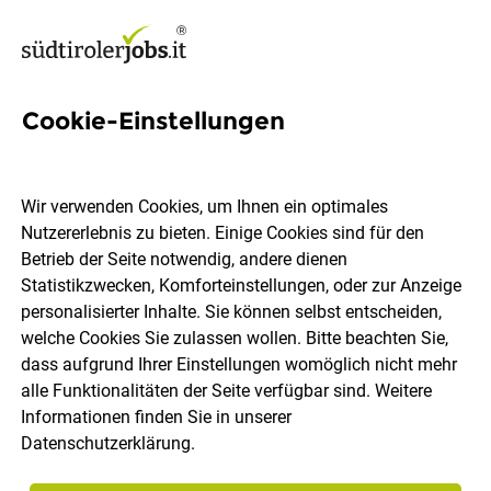
Cookie-Einstellungen
Mitarbeiter/in für die
Wareneingangskontrolle
Wir verwenden Cookies, um Ihnen ein optimales
(m/w/d)
Nutzererlebnis zu bieten. Einige Cookies sind für den
Betrieb der Seite notwendig, andere dienen
Statistikzwecken, Komforteinstellungen, oder zur Anzeige
Gilli GmbH
personalisierter Inhalte. Sie können selbst entscheiden,
welche Cookies Sie zulassen wollen. Bitte beachten Sie,
dass aufgrund Ihrer Einstellungen womöglich nicht mehr
Leifers
Vollzeit
26.07.2026
alle Funktionalitäten der Seite verfügbar sind. Weitere
Informationen finden Sie in unserer
Datenschutzerklärung
.
Wir sind ein Familienunternehmen, das sich auf den
Vertrieb hochwertiger