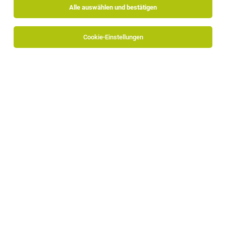
Alle auswählen und bestätigen
Sortieren
30 Jobs
Cookie-Einstellungen
Data Analyst / Controller Trading Operation
(m/w/d) – Fokus Energiemarkt Italien
Bozen
02.08.2026
Vollzeit
Business Pool GmbH
Aufgaben: