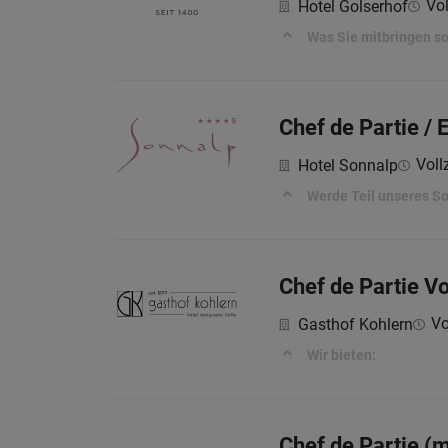
Vol
Hotel Golserhof
Was Sie mitbringen so
Chef de Partie / 
Voll
Hotel Sonnalp
Werde Teil unseres 
Chef de Partie V
Vo
Gasthof Kohlern
Wir bieten:
Chef de Partie (