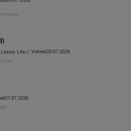
zeit
24.07.2026
m Prokulus
d)
Vollzeit
20.07.2026
 Luxury. Life.
e Leite
)
eit
27.07.2026
UNS: