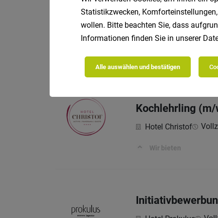
Statistikzwecken, Komforteinstellungen,
Kochlehrling im 
wollen. Bitte beachten Sie, dass aufgrun
Informationen finden Sie in unserer
Date
V
Schlosswirt Forst
Anforderungen:
Alle auswählen und bestätigen
Coo
Kochlehrling (m/
Vollz
Hotel Christof
Wir bieten
Initiativbewerbu