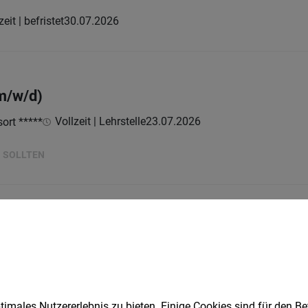
zeit | befristet
30.07.2026
m/w/d)
Vollzeit | Lehrstelle
23.07.2026
ort *****
N SOLLTEN
Pizzaiolo - Erfahrung (m/w/d)
Vollzeit
23.07.2026
 & Nature Farm
imales Nutzererlebnis zu bieten. Einige Cookies sind für den Be