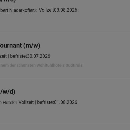
Vollzeit
03.08.2026
bert Niederkofler
Tournant (m/w)
zeit | befristet
30.07.2026
einem der schönsten Wohlfühlhotels Südtirols!
m/w/d)
Vollzeit | befristet
01.08.2026
 Hotel