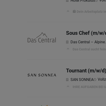
Voll
Hotel Prokulus
🏨 Dein Arbeitsplatz i
Sous Chef (m/w/
Das Central – Alpine.
Das Central sucht fein
Tournant (m/w/d
Vollz
SAN SONNEA
IHRE AUFGABEN BEI 