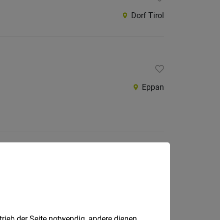
Dorf Tirol
Eppan
Taufers im Münstertal
trieb der Seite notwendig, andere dienen