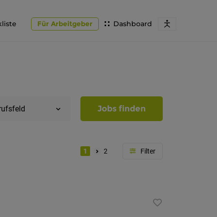
liste
Für Arbeitgeber
Dashboard
Jobs finden
rufsfeld
1
2
Region
Südtirol
Bozen