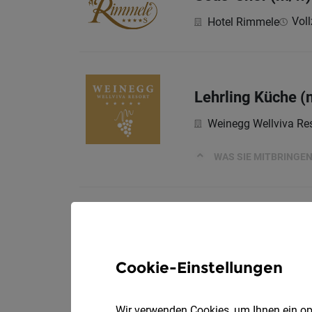
Voll
Hotel Rimmele
Lehrling Küche (
Weinegg Wellviva Res
WAS SIE MITBRINGE
Küchenhilfe mit 
Tuberis Life Balance
Cookie-Einstellungen
Deine Aufgaben
Wir verwenden Cookies, um Ihnen ein opt