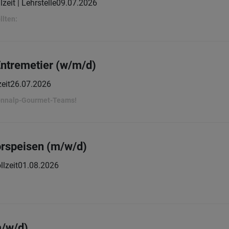
lzeit | Lehrstelle
09.07.2026
llten:
Entremetier (w/m/d)
zeit
26.07.2026
Sonnalp-Gourmet-Teams!
orspeisen (m/w/d)
llzeit
01.08.2026
m/w/d)