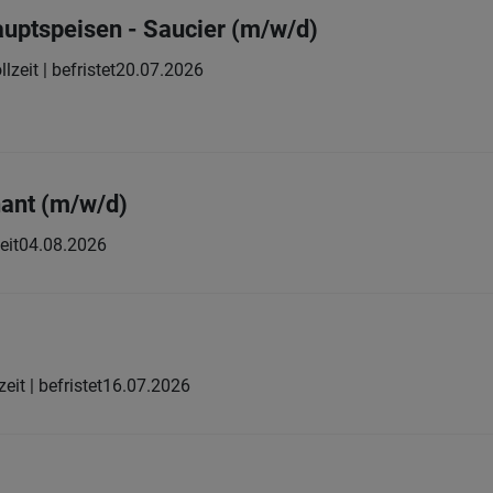
auptspeisen - Saucier (m/w/d)
llzeit | befristet
20.07.2026
ant (m/w/d)
eit
04.08.2026
zeit | befristet
16.07.2026