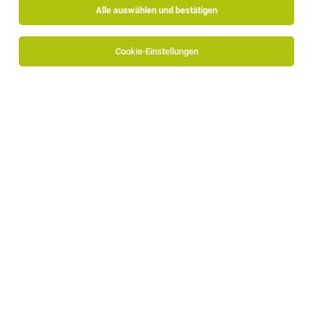
Alle auswählen und bestätigen
Alle Filter
Vinschgau
Cookie-Einstellungen
Die Stellenanzeige
Frühstückskoch / -Köchin
in
Mals
bei
Biohotel Panorama ist leider nicht mehr verfügbar oder
wurde neu ausgeschrieben.
Zum Firmenprofil
Chef de Rang (m/w/d) – Voll- oder Teilzeit
Taufers im Münstertal
07.08.2026
Vollzeit | Teilzeit