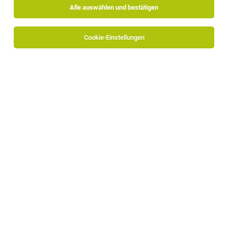
Alle auswählen und bestätigen
Sortieren
30 Jobs
Cookie-Einstellungen
Alle Filter
Salten-Schlern
Verkäufer (m/w/d)
Tiers
31.07.2026
Vollzeit | Teilzeit | befristet
Winestore GmbH