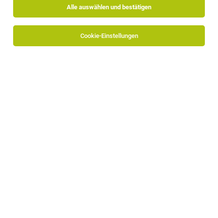
Alle auswählen und bestätigen
Sortieren
30 Jobs
Cookie-Einstellungen
Alle Filter
Salten-Schlern
Vollzeit
TOP-JOB
Aushilfe (m/w/d)
Ritten
23.07.2026
Vollzeit | Teilzeit | Geringfügig
Gasthaus Bad Siess
Was wir bieten