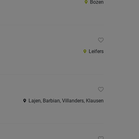
Bozen
Burggr
Eisackt
Pustert
Salten-
Schler
Leifers
Vinsch
Wippta
Überet
Unterl
Lajen, Barbian, Villanders, Klausen
Trentino
restliche
Italien
Österreic