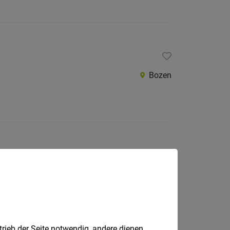
Bozen
Gröden
trieb der Seite notwendig, andere dienen