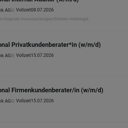
Vollzeit
08.07.2026
nk AG
 du folgende Voraussetzungen/Stärken mitbringst:
ional Privatkundenberater*in (w/m/d)
Vollzeit
15.07.2026
nk AG
ional Firmenkundenberater/in (w/m/d)
Vollzeit
15.07.2026
nk AG