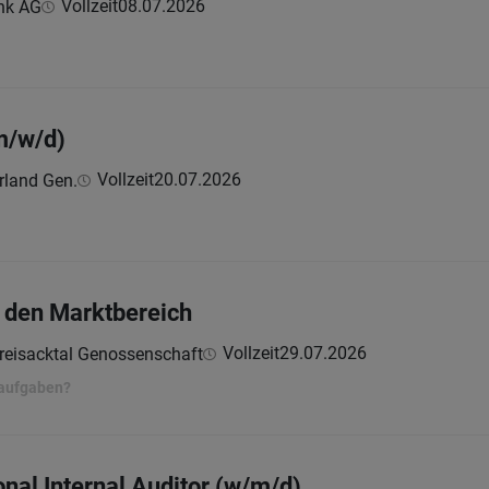
Vollzeit
08.07.2026
nk AG
:
m/w/d)
Vollzeit
20.07.2026
rland Gen.
r den Marktbereich
Vollzeit
29.07.2026
reisacktal Genossenschaft
taufgaben?
onal Internal Auditor (w/m/d)