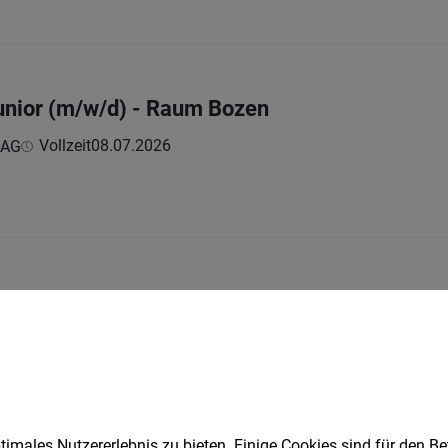
unior (m/w/d) - Raum Bozen
Vollzeit
08.07.2026
 AG
it Erfahrung (m/w/d) - Raum Gröden
Vollzeit
08.07.2026
 AG
imales Nutzererlebnis zu bieten. Einige Cookies sind für den Be