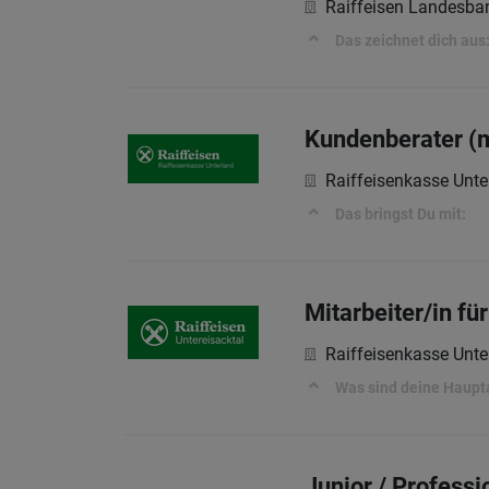
Raiffeisen Landesba
Das zeichnet dich aus
Kundenberater (
Raiffeisenkasse Unte
Das bringst Du mit:
Mitarbeiter/in fü
Raiffeisenkasse Unte
Was sind deine Haup
Junior / Professi