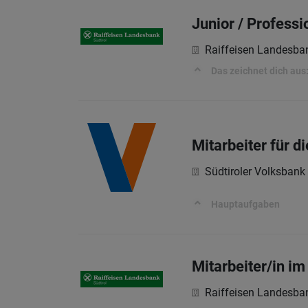
Junior / Professi
Raiffeisen Landesba
Das zeichnet dich aus
Mitarbeiter für d
Südtiroler Volksbank
Hauptaufgaben
Mitarbeiter/in i
Raiffeisen Landesba