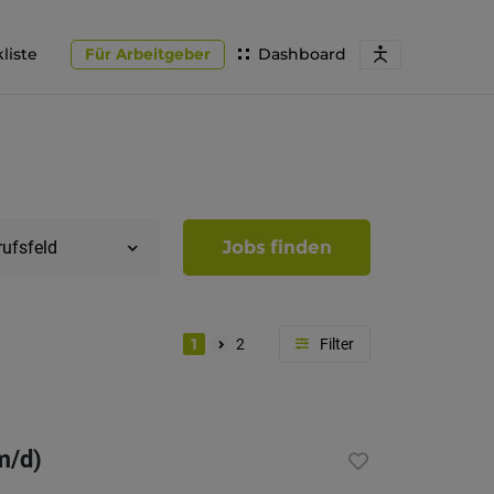
liste
Für Arbeitgeber
Dashboard
Jobs finden
rufsfeld
1
2
Region
Südtirol
m/d)
Bozen