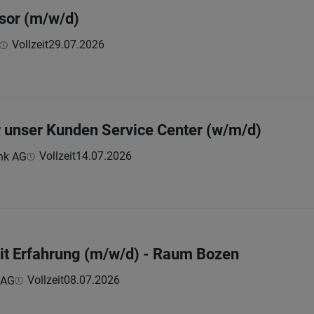
isor (m/w/d)
Vollzeit
29.07.2026
ür unser Kunden Service Center (w/m/d)
Vollzeit
14.07.2026
nk AG
it Erfahrung (m/w/d) - Raum Bozen
Vollzeit
08.07.2026
 AG