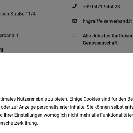
+39 0471 945023
ison-Straße 11/4
hr@raiffeisenverband.it
erband.it
Alle Jobs bei Raiffeise
Genossenschaft
il
Ähnliche Jobs
imales Nutzererlebnis zu bieten. Einige Cookies sind für den Be
 oder zur Anzeige personalisierter Inhalte. Sie können selbst en
d Ihrer Einstellungen womöglich nicht mehr alle Funktionalitäten
cht (w/m/d)
nschutzerklärung
.