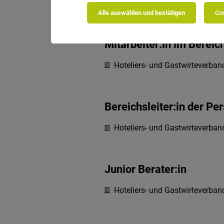
Raiffeisenverband Südtirol Ge
Alle auswählen und bestätigen
Coo
Mitarbeiter:in im Bereic
Hoteliers- und Gastwirteverba
Bereichsleiter:in der Pe
Hoteliers- und Gastwirteverba
Junior Berater:in
Hoteliers- und Gastwirteverba