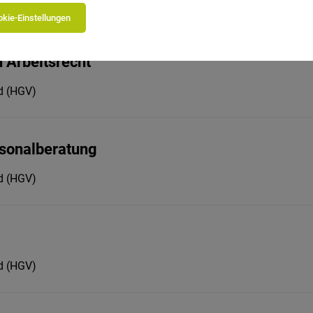
nossenschaft
kie-Einstellungen
h Arbeitsrecht
nd (HGV)
rsonalberatung
nd (HGV)
nd (HGV)