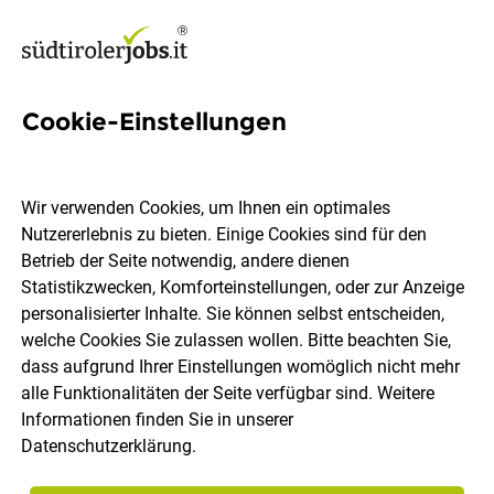
Cookie-Einstellungen
Kundenberater mit Erfahrung
(m/w/d) - Raum Brixen
Wir verwenden Cookies, um Ihnen ein optimales
Nutzererlebnis zu bieten. Einige Cookies sind für den
Südtiroler Volksbank AG
Betrieb der Seite notwendig, andere dienen
Statistikzwecken, Komforteinstellungen, oder zur Anzeige
personalisierter Inhalte. Sie können selbst entscheiden,
Brixen
Vollzeit
08.08.2026
DE
welche Cookies Sie zulassen wollen. Bitte beachten Sie,
dass aufgrund Ihrer Einstellungen womöglich nicht mehr
alle Funktionalitäten der Seite verfügbar sind. Weitere
Informationen finden Sie in unserer
Datenschutzerklärung
.