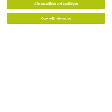
Alle auswählen und bestätigen
Cookie-Einstellungen
Südtiroler Volksbank AG
Schlachthofstraße 55
39100 Bozen
www.volksbank.it/de