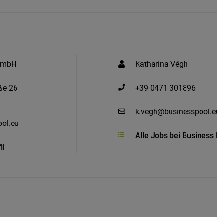
 GmbH
Katharina Végh
ße 26
+39 0471 301896
k.vegh@businesspool.e
ol.eu
Alle Jobs bei Busines
il