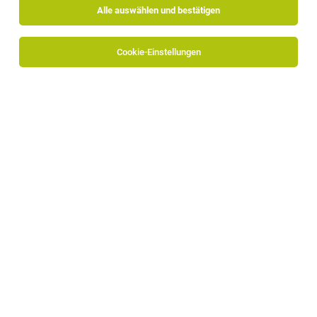
Alle auswählen und bestätigen
Alle Filter
Bozen
Cookie-Einstellungen
Die Stellenanzeige
Berater mit Erfahrung für das Contact
Center Bozen (m/w/d)
in
Bozen
bei Südtiroler Volksbank
AG ist leider nicht mehr verfügbar oder wurde neu
ausgeschrieben.
Zum Firmenprofil
TOP-JOB
IT-Systemtechniker (m/w/d) in Vollzeit
Bozen
30.07.2026
Vollzeit
ICIT Software