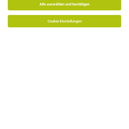
Alle auswählen und bestätigen
Cookie-Einstellungen
Südtiroler Volksbank AG
Schlachthofstraße 55
39100 Bozen
www.volksbank.it/de