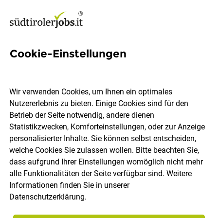
Cookie-Einstellungen
Kundenberater mit Erfahrung
(m/w/d) - Raum Gröden
Wir verwenden Cookies, um Ihnen ein optimales
Nutzererlebnis zu bieten. Einige Cookies sind für den
Südtiroler Volksbank AG
Betrieb der Seite notwendig, andere dienen
Statistikzwecken, Komforteinstellungen, oder zur Anzeige
personalisierter Inhalte. Sie können selbst entscheiden,
Gröden
Vollzeit
09.07.2026
DE
welche Cookies Sie zulassen wollen. Bitte beachten Sie,
dass aufgrund Ihrer Einstellungen womöglich nicht mehr
alle Funktionalitäten der Seite verfügbar sind. Weitere
Informationen finden Sie in unserer
Datenschutzerklärung
.