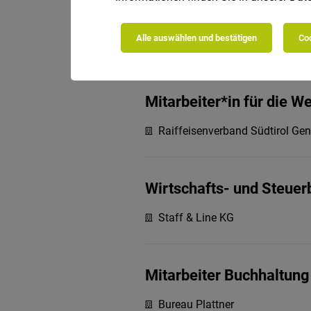
Mitarbeiter Buchhaltung
Alle auswählen und bestätigen
Coo
Business Pool GmbH
Mitarbeiter*in für die 
Raiffeisenverband Südtirol Ge
Wirtschafts- und Steuer
Staff & Line KG
Mitarbeiter Buchhaltung
Bureau Plattner