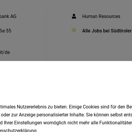
sbank AG
Human Resources
ße 55
Alle Jobs bei Südtirol
it/de
il
imales Nutzererlebnis zu bieten. Einige Cookies sind für den Be
 oder zur Anzeige personalisierter Inhalte. Sie können selbst en
Ähnliche Jobs
d Ihrer Einstellungen womöglich nicht mehr alle Funktionalitäten
nschutzerklärung
.