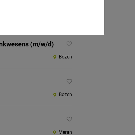
Bozen
Bankwesens (m/w/d)
Bozen
Bozen
Meran