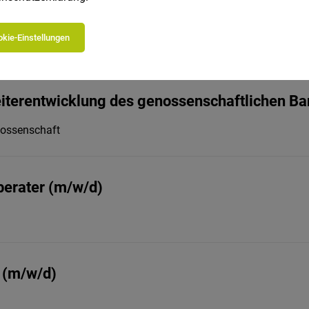
 (m/w/d)
kie-Einstellungen
Weiterentwicklung des genossenschaftlichen 
nossenschaft
berater (m/w/d)
 (m/w/d)