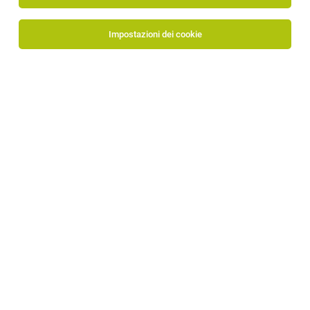
Tutti i filtri
Bolzano
Impostazioni dei cookie
L'annuncio di lavoro
Transport Planner (ITA)
a
Bolzano
presso FERCAM SpA non è più disponibile o è stato
cancellato.
Al profilo aziendale
TOP-JOB
Assistente amministrativo/a senior (m/f/d)
Bolzano
06.08.2026
tempo pieno