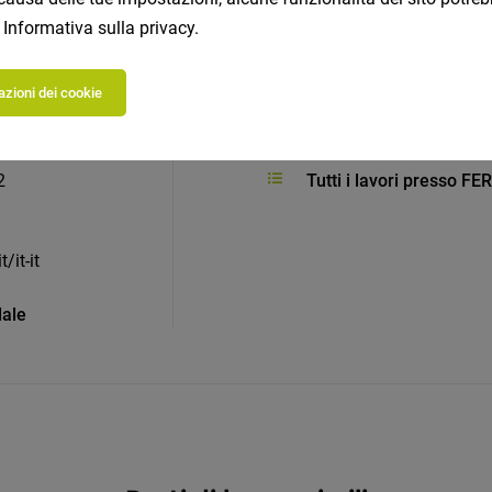
a
Informativa sulla privacy
.
zioni dei cookie
Human Resources
2
Tutti i lavori presso 
/it-it
dale