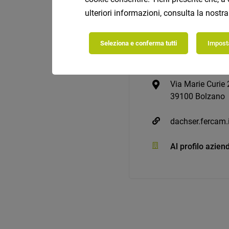
ulteriori informazioni, consulta la nostr
Seleziona e conferma tutti
Imposta
FERCAM SpA
Via Marie Curie 
39100 Bolzano
dachser.fercam.it
Al profilo azien