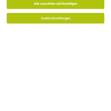
Alle auswählen und bestätigen
Cookie-Einstellungen
Front Office Agent, Office Coordinator (Front
& Back Office), Sales Manager
Seiser Alm
30.07.2026
Vollzeit
Sporthotel Floralpina
Unser modern-alpines 4 Sterne Superior Hotel in Top-Lage
sucht dich für die Sommersaison!