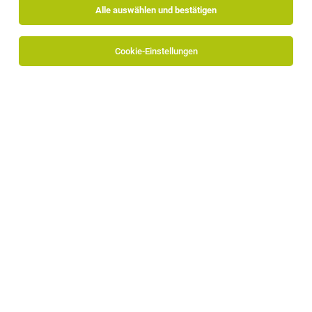
Alle auswählen und bestätigen
Alle Filter
Burggrafenamt
Cookie-Einstellungen
Die Stellenanzeige
Verkäufer/in (m/w/d)
in
Meran
bei
Elektrofachmarkt Fontana ist leider nicht mehr verfügbar
oder wurde neu ausgeschrieben.
TOP-JOB
Kinderanimateur/in (m/w/d)
St. Leonhard in Passeier
04.08.2026
Vollzeit
STROBLHOF ACTIVE FAMILY SPA RESORT
Wir bieten: