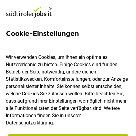
Cookie-Einstellungen
Erzieher / Betreuer zur
Unterstützung von Kindern
Wir verwenden Cookies, um Ihnen ein optimales
mit Behinderung
Nutzererlebnis zu bieten. Einige Cookies sind für den
Betrieb der Seite notwendig, andere dienen
Statistikzwecken, Komforteinstellungen, oder zur Anzeige
Ki.Ba. PROJECT
personalisierter Inhalte. Sie können selbst entscheiden,
welche Cookies Sie zulassen wollen. Bitte beachten Sie,
dass aufgrund Ihrer Einstellungen womöglich nicht mehr
Bozen
Vollzeit
befristet
28.07.2026
alle Funktionalitäten der Seite verfügbar sind. Weitere
DE
Informationen finden Sie in unserer
Datenschutzerklärung
.