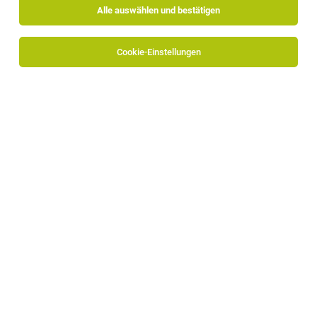
Alle auswählen und bestätigen
Cookie-Einstellungen
TOP-JOB
Chef de Patisserie (w/m/d)
Brixen
27.07.2026
Vollzeit
Hotel Elephant
Ihre Qualifikationen:
TOP-JOB