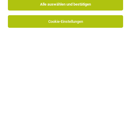
Alle auswählen und bestätigen
Cookie-Einstellungen
Buyer (w/m/d)
Kurtatsch
20.07.2026
Vollzeit
ewo GmbH
Hauptverantwortlichkeiten
Buyer Senior (m/w/d)
Naturns
28.07.2026
Vollzeit