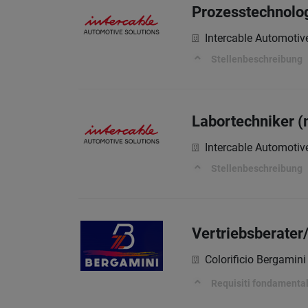
Prozesstechnolog
Intercable Automotiv
Stellenbeschreibung
Labortechniker 
Intercable Automotiv
Stellenbeschreibung
Vertriebsberater
Colorificio Bergamini 
Requisiti fondamental