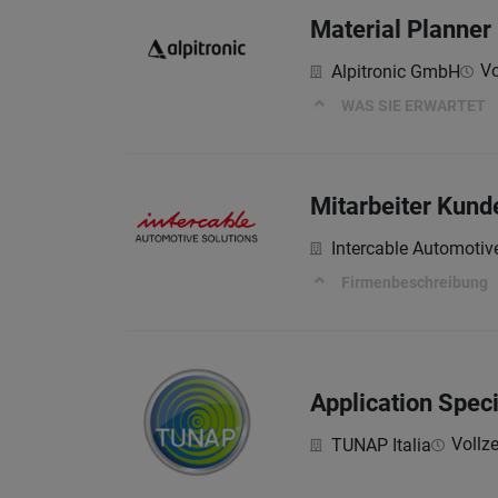
Material Planner
Vo
Alpitronic GmbH
WAS SIE ERWARTET
Mitarbeiter Kun
Intercable Automotiv
Firmenbeschreibung
Application Speci
Vollze
TUNAP Italia