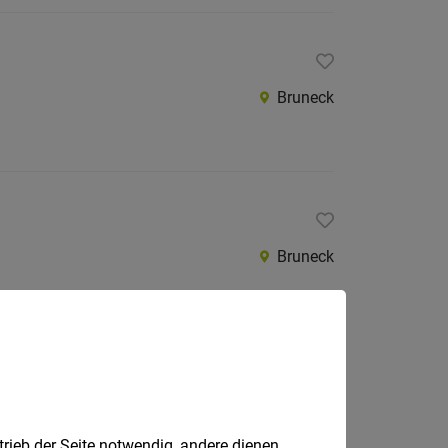
Bruneck
Bruneck
 & organisatorische Aufgaben
trieb der Seite notwendig, andere dienen
Bruneck