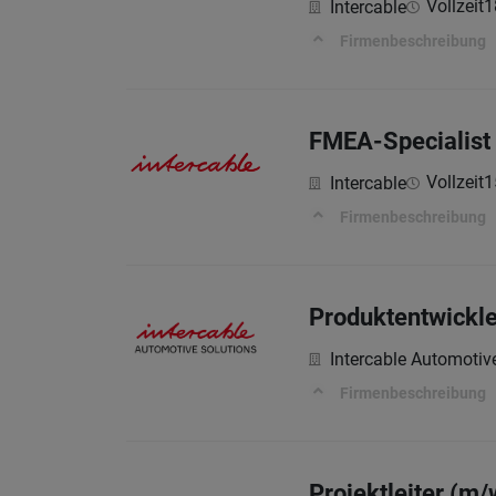
Vollzeit
1
Intercable
Firmenbeschreibung
FMEA-Specialist 
Vollzeit
1
Intercable
Firmenbeschreibung
Produktentwickle
Intercable Automotiv
Firmenbeschreibung
Projektleiter (m/