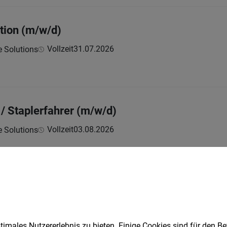
ktion (m/w/d)
Vollzeit
31.07.2026
e Solutions
 / Staplerfahrer (m/w/d)
Vollzeit
03.08.2026
e Solutions
retung in Voll- und Teilzeit – Administrative
Vollzeit | Teilzeit | befristet
01.08.2026
imales Nutzererlebnis zu bieten. Einige Cookies sind für den Be
e Solutions