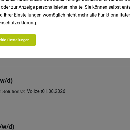
 oder zur Anzeige personalisierter Inhalte. Sie können selbst en
d Ihrer Einstellungen womöglich nicht mehr alle Funktionalitäten
nschutzerklärung
.
nik & Stanzwerkzeuge (m/w/d)
kie-Einstellungen
Vollzeit
01.08.2026
e Solutions
/w/d)
Vollzeit
01.08.2026
e Solutions
/w/d)