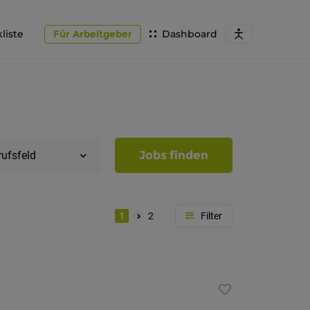
liste
Für Arbeitgeber
Dashboard
Jobs finden
rufsfeld
1
2
Region
Südtirol
Bozen