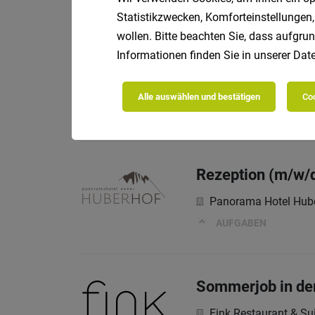
Statistikzwecken, Komforteinstellungen,
Wir freuen uns auf De
wollen. Bitte beachten Sie, dass aufgrun
Informationen finden Sie in unserer
Date
Rezeption & Onli
Alle auswählen und bestätigen
Coo
Hotel Post Tolderhof
Rezeption (m/w/
Panorama Hotel Hub
AUFGABEN
Sommerjob in de
Fink Restaurant & Su