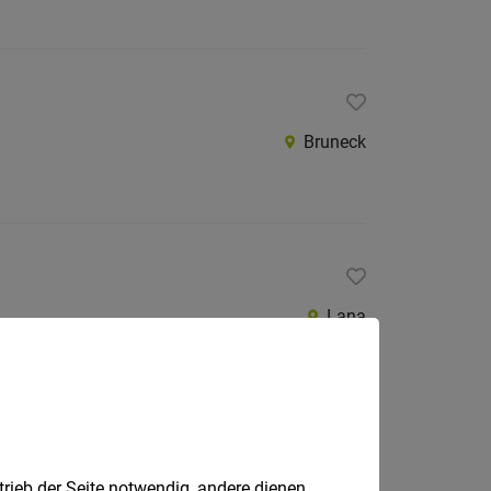
Bruneck
Lana
trieb der Seite notwendig, andere dienen
Kastelbell-Tschars