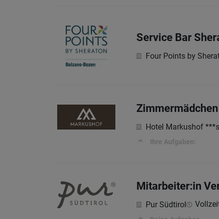
Service Bar Sher
Four Points by Shera
Zimmermädchen (m
Hotel Markushof ***
Ihre Aufgaben:
Mitarbeiter:in V
Vollzei
Pur Südtirol