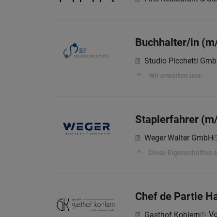
Buchhalter/in (m
Studio Picchetti GmbH
Wir erwarten uns:
Staplerfahrer (m
Weger Walter GmbH
Diese Eigenschaften s
Chef de Partie H
Vo
Gasthof Kohlern