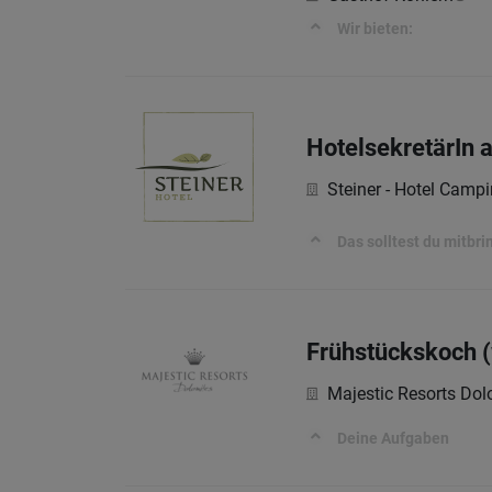
Wir bieten:
HotelsekretärIn 
Steiner - Hotel Camp
Das solltest du mitbri
Frühstückskoch (
Majestic Resorts Dol
Deine Aufgaben