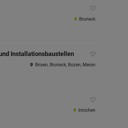
Internatio
Bruneck
Berufsfeld
Anstellungsa
 und Installationsbaustellen
Als Jobfinder spe
Brixen, Bruneck, Bozen, Meran
Jobs
der
letzten
24
Stunden
italienische
Jobs
Innichen