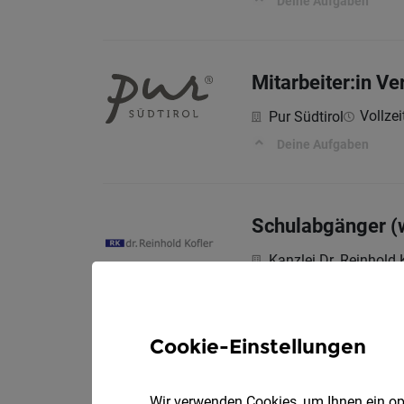
Deine Aufgaben
Mitarbeiter:in V
Vollzei
Pur Südtirol
Deine Aufgaben
Schulabgänger (w
Kanzlei Dr. Reinhold 
Ihr Profil:
Cookie-Einstellungen
Abendservice in T
Wir verwenden Cookies, um Ihnen ein opt
Hotel Himmelreich