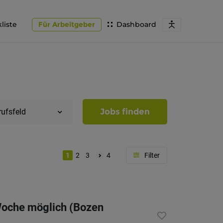
liste
Für Arbeitgeber
Dashboard
Jobs finden
rufsfeld
1
2
3
4
Region
Südtirol
-Woche möglich (Bozen
Bozen