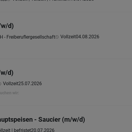
/w/d)
Vollzeit
04.08.2026
 - Freiberuflergesellschaft
/w/d)
Vollzeit
25.07.2026
uchen wir:
auptspeisen - Saucier (m/w/d)
llzeit | befristet
20.07.2026