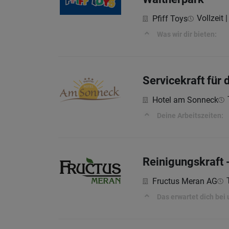
Vollzeit |
Pfiff Toys
Was wir dir bieten:
Servicekraft für
Hotel am Sonneck
Deine Arbeitszeiten:
Reinigungskraft 
Fructus Meran AG
Das erwartet dich bei 