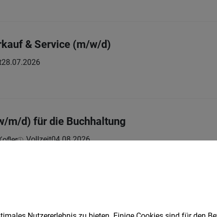
erkauf & Service (m/w/d)
t
28.07.2026
/m/d) für die Buchhaltung
Vollzeit
04.08.2026
Kofler
eilzeit (m/w/d)
imales Nutzererlebnis zu bieten. Einige Cookies sind für den Be
Teilzeit
26.07.2026