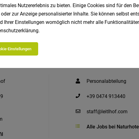
imales Nutzererlebnis zu bieten. Einige Cookies sind für den Be
Jetzt bewerben
EASY.bewer
 oder zur Anzeige personalisierter Inhalte. Sie können selbst en
d Ihrer Einstellungen womöglich nicht mehr alle Funktionalitäten
nschutzerklärung
.
kie-Einstellungen
hof
Personalabteilung
29
+39 0474 913440
staff@leitlhof.com
om
Alle Jobs bei Naturhotel
il