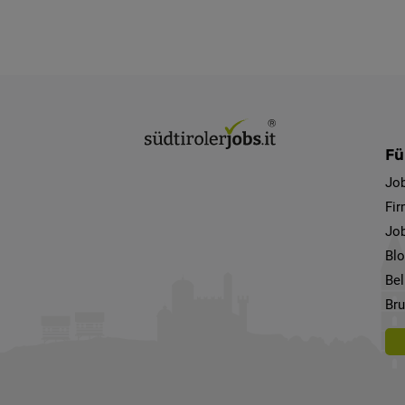
Fü
Jo
Fi
Job
Bl
Bel
Bru