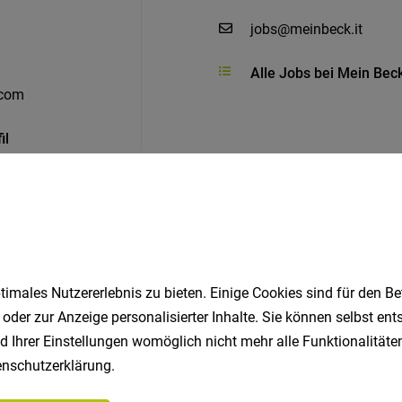
jobs@meinbeck.it
Alle Jobs bei Mein Bec
.com
il
Ähnliche Jobs
imales Nutzererlebnis zu bieten. Einige Cookies sind für den Be
 oder zur Anzeige personalisierter Inhalte. Sie können selbst en
d Ihrer Einstellungen womöglich nicht mehr alle Funktionalitäten
nschutzerklärung
.