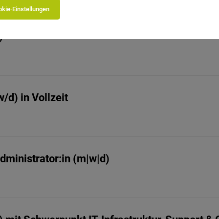
kie-Einstellungen
)
d) in Vollzeit
ministrator:in (m|w|d)