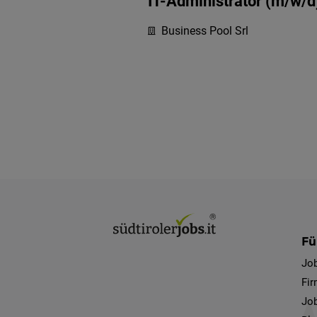
IT-Administrator (m/w/d)
Business Pool Srl
Fü
Jo
Fi
Job