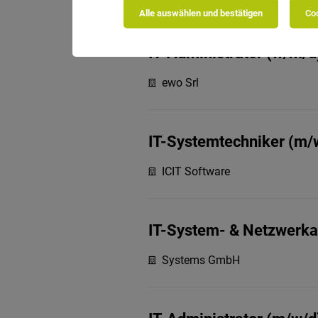
Alle auswählen und bestätigen
Coo
IT-Administrator (w/m/d
ewo Srl
IT-Systemtechniker (m/w/
ICIT Software
IT-System- & Netzwerkad
Systems GmbH