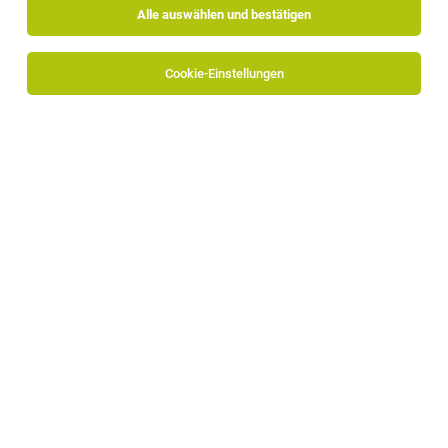
Alle auswählen und bestätigen
Sortieren
30 Jobs
Cookie-Einstellungen
TOP-JOB
Mitarbeiter Endmontage / Zusammenbau
(m/w/d)
Bruneck
27.07.2026
Vollzeit
Auroport GmbH
Tätigkeit: