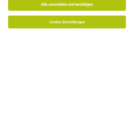
Alle auswählen und bestätigen
Cookie-Einstellungen
PROGRESS GROUP
Julius-Durst-Straße 100
39042 Brixen
www.progress-group.info
Zum Firmenprofil
Human Resources
Alle Jobs bei PROGRESS GROUP